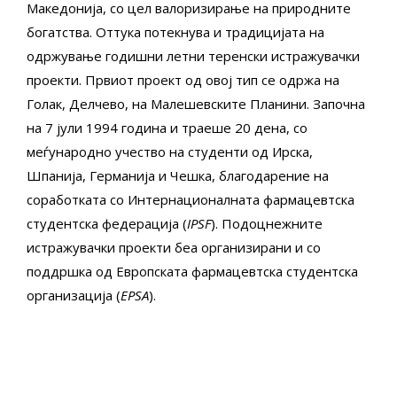
Македонија, со цел валоризирање на природните
богатства. Оттука потекнува и традицијата на
одржување годишни летни теренски истражувачки
проекти. Првиот проект од овој тип се одржа на
Голак, Делчево, на Малешевските Планини. Започна
на 7 јули 1994 година и траеше 20 дена, со
меѓународно учество на студенти од Ирска,
Шпанија, Германија и Чешка, благодарение на
соработката со Интернационалната фармацевтска
студентска федерација (
IPSF
). Подоцнежните
истражувачки проекти беа организирани и со
поддршка од Европската фармацевтска студентска
организација (
EPSA
).