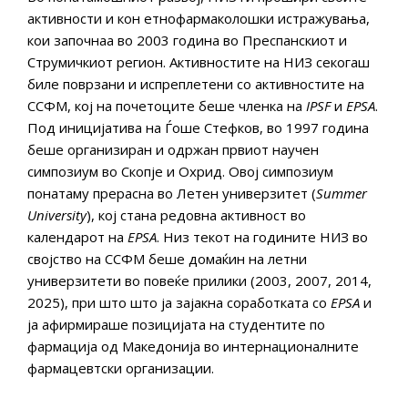
активности и кон етнофармаколошки истражувања,
кои започнаа во 2003 година во Преспанскиот и
Струмичкиот регион. Активностите на НИЗ секогаш
биле поврзани и испреплетени со активностите на
ССФМ, кој на почетоците беше членка на
IPSF
и
EPSA
.
Под иницијатива на Ѓоше Стефков, во 1997 година
беше организиран и одржан првиот научен
симпозиум во Скопје и Охрид. Овој симпозиум
понатаму прерасна во Летен универзитет (
Summer
University
), кој стана редовна активност во
календарот на
EPSA
. Низ текот на годините НИЗ во
својство на ССФМ беше домаќин на летни
универзитети во повеќе прилики (2003, 2007, 2014,
2025), при што што ја зајакна соработката со
EPSA
и
ја афирмираше позицијата на студентите по
фармација од Македонија во интернационалните
фармацевтски организации.