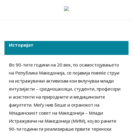
Skip
to
content
Историјат
Во 90-тите години на 20 век, по осамостојувањето
на Република Македонија, се појавија повеќе струи
на истражувачки активизам кои вклучуваа млади
ентузијасти – средношколци, студенти, професори
и асистенти на природните и медицинските
факултети. Меѓу нив беше и огранокот на
Младинскиот совет на Македонија – Млади
Истражувачи на Македонија (МИМ), кој во раните
90-ти години ги реализираше првите теренски