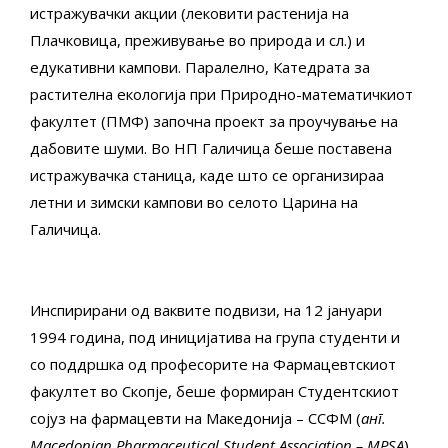
истражувачки акции (лековити растенија на
Плачковица, преживување во природа и сл.) и
едукативни кампови. Паралелно, Катедрата за
растителна екологија при Природно-математичкиот
факултет (ПМФ) започна проект за проучување на
дабовите шуми. Во НП Галичица беше поставена
истражувачка станица, каде што се организираа
летни и зимски кампови во селото Царина на
Галичица.
Инспирирани од ваквите подвизи, на 12 јануари
1994 година, под иницијатива на група студенти и
со поддршка од професорите на Фармацевтскиот
факултет во Скопје, беше формиран Студентскиот
сојуз на фармацевти на Македонија – ССФМ (
анг.
Macedonian Pharmaceutical Student Association – MPSA
).