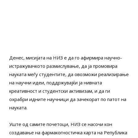
Денес, мисијата на НИЗ е да го афирмира научно-
истражувачкото размислување, да ја промовира
науката меѓу студентите, да овозможи реализирање
на научни идеи, поддржувајќи ја нивната
креативност и студентски активизам, и да ги
охрабри идните научници да зачекорат по патот на
науката.
Уште од самите почетоци, НИЗ се насочи кон
создавање на фармакогностичка карта на Република