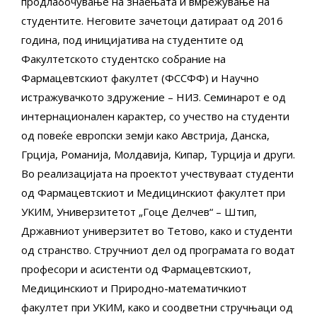
продлабочување на знаењата и вмрежување на
студентите. Неговите зачетоци датираат од 2016
година, под иницијатива на студентите од
Факултетското студентско собрание на
Фармацевтскиот факултет (ФССФФ) и Научно
истражувачкото здружение – НИЗ. Семинарот е од
интернационален карактер, со учество на студенти
од повеќе европски земји како Австрија, Данска,
Грција, Романија, Молдавија, Кипар, Турција и други.
Во реализацијата на проектот учествуваат студенти
од Фармацевтскиот и Медицинскиот факултет при
УКИМ, Универзитетот „Гоце Делчев“ – Штип,
Државниот универзитет во Тетово, како и студенти
од странство. Стручниот дел од програмата го водат
професори и асистенти од Фармацевтскиот,
Медицинскиот и Природно-математичкиот
факултет при УКИМ, како и соодветни стручњаци од