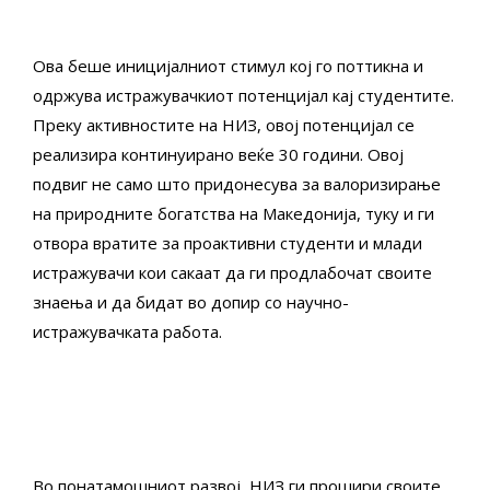
Ова беше иницијалниот стимул кој го поттикна и
одржува истражувачкиот потенцијал кај студентите.
Преку активностите на НИЗ, овој потенцијал се
реализира континуирано веќе 30 години. Овој
подвиг не само што придонесува за валоризирање
на природните богатства на Македонија, туку и ги
отвора вратите за проактивни студенти и млади
истражувачи кои сакаат да ги продлабочат своите
знаења и да бидат во допир со научно-
истражувачката работа.
Во понатамошниот развој, НИЗ ги прошири своите