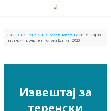
Skip
to
content
>
>
>
Извештај за
НИЗ 1994
Blog
Активности и новости
теренски проект на Попова Шапка, 2023
Извештај за
теренски