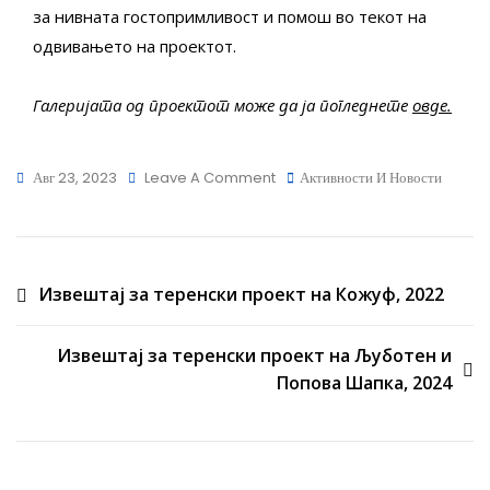
за нивната гостопримливост и помош во текот на
одвивањето на проектот.
Галеријата од проектот може да ја погледнете
овде.
On
Авг 23, 2023
Leave A Comment
Активности И Новости
Извештај
За
Теренски
Навигација
Проект
Извештај за теренски проект на Кожуф, 2022
На
на
Попова
Извештај за теренски проект на Љуботен и
напис
Шапка,
Попова Шапка, 2024
2023