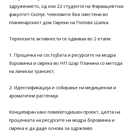
здружението, од кои 22 студенти на Фармацевтски
факултет-Скопје. Членовите беа сместени во
планинарскиот дом Смреки на Попова Шапка.
Теренските активности се одвиваа во 2 етапи:
1. Проценка на состојбата и ресурсите на модра
боровинка и смрека во НП Шар Планина со метода
на линиски трансект;
2. Идентификација и собирање на медицински и
ароматични растенија.
Конципиран како повеќегодишен проект, целта на
проценката на ресурсите на модра боровинка и
смрека е да даде основа за одржливо